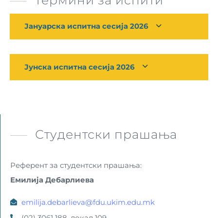
Јануарска испитна сесија 2026
Јунска испитна сесија 2026
Студентски прашања
Референт за студентски прашања:
Емилија Дебарлиева
emilija.debarlieva@fdu.ukim.edu.mk
(02) 3061 188, локал 109