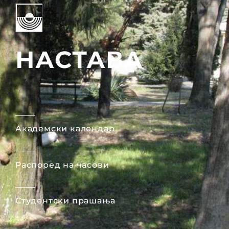
НАСТАВА
Академски календар
Распоред на часови
Студентски прашања