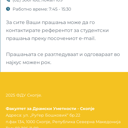
Работно време: 7:45 - 15:30
За сите Ваши прашања може да го
контактирате референтот за студентски
прашања преку посочениот e-mail.
Прашањата се разгледуваат и одговараат во
најкус можен рок.
2025 ФДУ Скопје.
Факултет за Драмски Уметности - Скопје
Адреса: ул. „Руѓер Бошковиќ“ бр.22
п.фах 134, 1000 Скопје, Република Северна Македонија