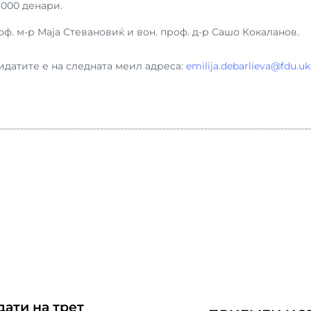
.000 денари.
оф. м-р Маја Стевановиќ и вон. проф. д-р Сашо Кокаланов.
идатите е на следната меил адреса:
emilija.debarlieva@fdu.u
ати на трет