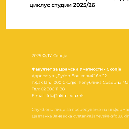
циклус студии 2025/26
2025 ФДУ Скопје.
Факултет за Драмски Уметности - Скопје
Адреса: ул. „Руѓер Бошковиќ“ бр.22
п.фах 134, 1000 Скопје, Република Северна М
Тел: 02 306 11 88
Е-mail: fdu@ukim.edu.mk
Службено лице за посредување на информаци
Цветанка Јаневска cvetanka.janevska@fdu.uk