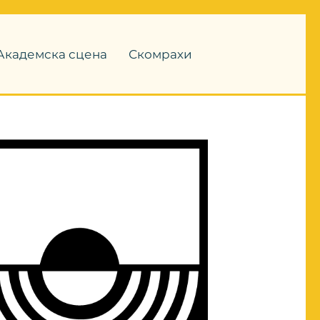
Академска сцена
Скомрахи