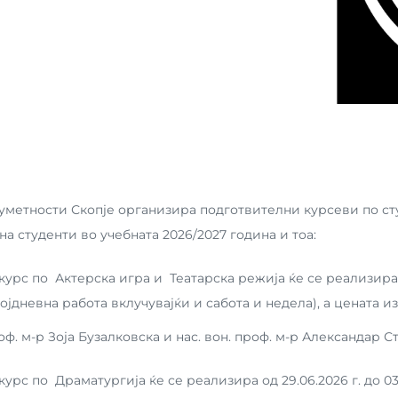
 уметности Скопје организира подготвителни курсеви по с
на студенти во учебната 2026/2027 година и тоа:
урс по Актерска игра и Театарска режија ќе се реализира 
којдневна работа вклучувајќи и сабота и недела), а цената и
ф. м-р Зоја Бузалковска и нас. вон. проф. м-р Александар С
урс по Драматургија ќе се реализира од 29.06.2026 г. до 03.