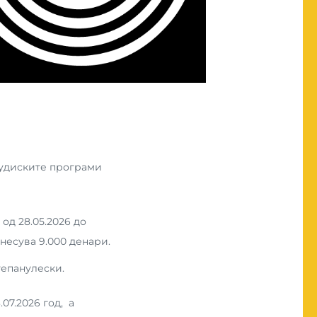
тудиските програми
од 28.05.2026 до
знесува 9.000 денари.
тепанулески.
07.2026 год, а