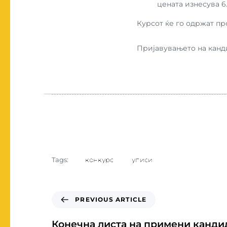
цената изнесува 6
Курсот ќе го одржат пр
Пријавувањето на канд
конкурс
уписи
Tags:
PREVIOUS ARTICLE
Конечна листа на примени кандид