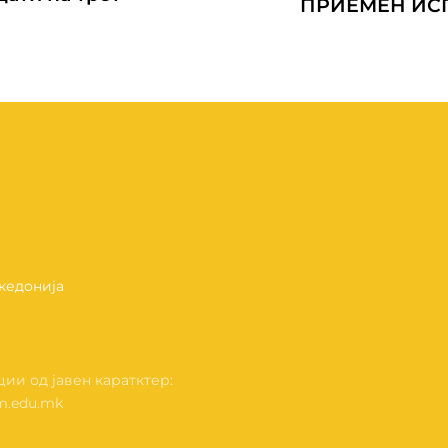
ПРИЕМЕН ИСП
акедонија
и од јавен каратктер:
im.edu.mk